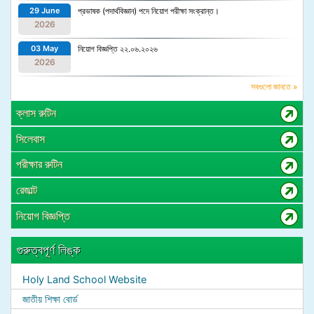
29 June
প্রভাষক (পদার্থবিজ্ঞান) পদে নিয়োগ পরীক্ষা সংক্রান্ত।
2026
03 May
নিয়োগ বিজ্ঞপ্তি ২২.০৬.২০২৬
2026
সবগুলো জানতে »
ক্লাস রুটিন
সিলেবাস
পরীক্ষার রুটিন
রেজাল্ট
নিয়োগ বিজ্ঞপ্তি
গুরুত্বপূর্ণ লিঙ্ক
Holy Land School Website
জাতীয় শিক্ষা বোর্ড