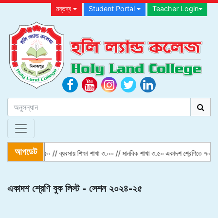
মন্তব্য
Student Portal
Teacher Login
আপডেট
এ // বিজ্ঞান শাখা ৪.৫০ // ব্যবসায় শিক্ষা শাখা ৩.০০ // মানবিক শাখা ৩.৫০ একাদশ শ্রেণিতে ৭০ জন
একাদশ শ্রেণি বুক লিস্ট - সেশন ২০২৪-২৫