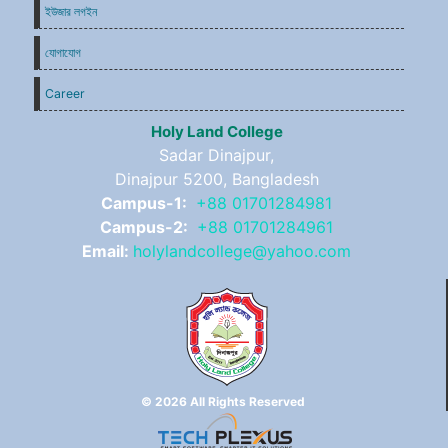
ইউজার লগইন
যোগাযোগ
Career
Holy Land College
Sadar Dinajpur,
Dinajpur 5200, Bangladesh
Campus-1:
+88 01701284981
Campus-2:
+88 01701284961
Email:
holylandcollege@yahoo.com
© 2026 All Rights Reserved