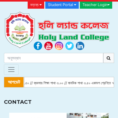
মন্তব্য
Student Portal
Teacher Login
আপডেট
িএ // বিজ্ঞান শাখা ৪.৫০ // ব্যবসায় শিক্ষা শাখা ৩.০০ // মানবিক শাখা ৩.৫০ একাদশ শ্রেণিতে ৭০ 
CONTACT