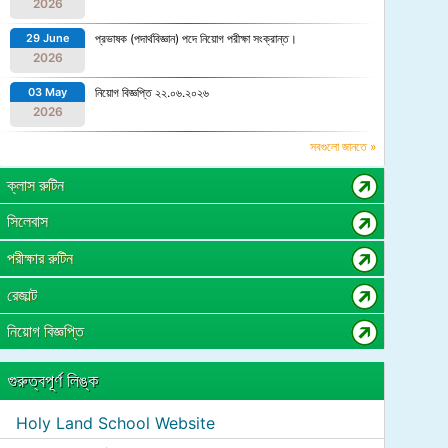
2026
29 June
প্রভাষক (পদার্থবিজ্ঞান) পদে নিয়োগ পরীক্ষা সংক্রান্ত।
2026
03 May
নিয়োগ বিজ্ঞপ্তি ২২.০৬.২০২৬
2026
সবগুলো জানতে »
ক্লাস রুটিন
সিলেবাস
পরীক্ষার রুটিন
রেজাল্ট
নিয়োগ বিজ্ঞপ্তি
গুরুত্বপূর্ণ লিঙ্ক
Holy Land School Website