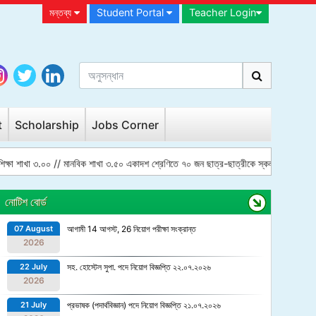
মন্তব্য
Student Portal
Teacher Login
t
Scholarship
Jobs Corner
ষা শাখা ৩.০০ // মানবিক শাখা ৩.৫০ একাদশ শ্রেণিতে ৭০ জন ছাত্র-ছাত্রীকে স্কলারশিপ প্রদান করা 
নোটিশ বোর্ড
07 August
আগামী 14 আগস্ট, 26 নিয়োগ পরীক্ষা সংক্রান্ত
2026
22 July
সহ. হোস্টেল সুপা. পদে নিয়োগ বিজ্ঞপ্তি ২২.০৭.২০২৬
2026
21 July
প্রভাষক (পদার্থবিজ্ঞান) পদে নিয়োগ বিজ্ঞপ্তি ২১.০৭.২০২৬