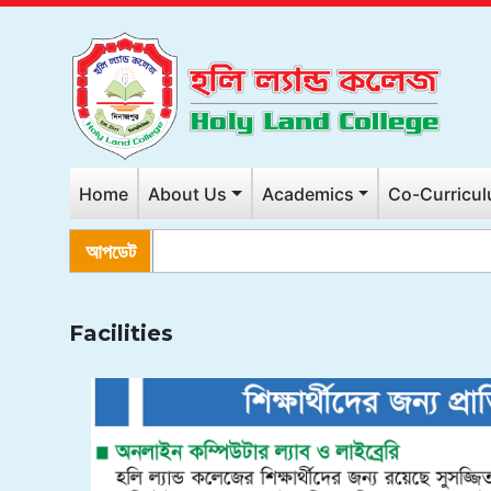
Home
About Us
Academics
Co-Curricu
আপডেট
২০২৬
Facilities