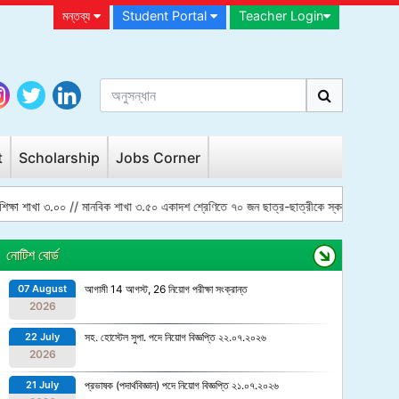
মন্তব্য
Student Portal
Teacher Login
t
Scholarship
Jobs Corner
ক্ষা শাখা ৩.০০ // মানবিক শাখা ৩.৫০ একাদশ শ্রেণিতে ৭০ জন ছাত্র-ছাত্রীকে স্কলারশিপ প্রদান কর
নোটিশ বোর্ড
07 August
আগামী 14 আগস্ট, 26 নিয়োগ পরীক্ষা সংক্রান্ত
2026
22 July
সহ. হোস্টেল সুপা. পদে নিয়োগ বিজ্ঞপ্তি ২২.০৭.২০২৬
2026
21 July
প্রভাষক (পদার্থবিজ্ঞান) পদে নিয়োগ বিজ্ঞপ্তি ২১.০৭.২০২৬