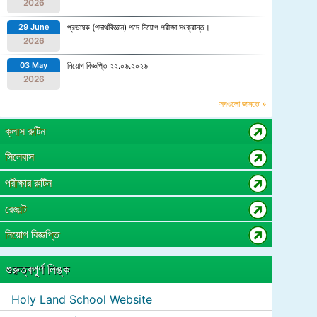
2026
29 June
প্রভাষক (পদার্থবিজ্ঞান) পদে নিয়োগ পরীক্ষা সংক্রান্ত।
2026
03 May
নিয়োগ বিজ্ঞপ্তি ২২.০৬.২০২৬
2026
সবগুলো জানতে »
ক্লাস রুটিন
সিলেবাস
পরীক্ষার রুটিন
রেজাল্ট
নিয়োগ বিজ্ঞপ্তি
গুরুত্বপূর্ণ লিঙ্ক
Holy Land School Website