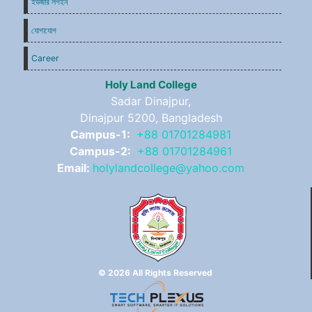
ইউজার লগইন
যোগাযোগ
Career
Holy Land College
Sadar Dinajpur,
Dinajpur 5200, Bangladesh
Campus-1:
+88 01701284981
Campus-2:
+88 01701284961
Email:
holylandcollege@yahoo.com
© 2026 All Rights Reserved