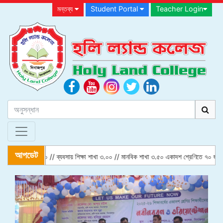
মন্তব্য
Student Portal
Teacher Login
আপডেট
 বিজ্ঞান শাখা ৪.৫০ // ব্যবসায় শিক্ষা শাখা ৩.০০ // মানবিক শাখা ৩.৫০ একাদশ শ্রেণিতে ৭০ জন ছা